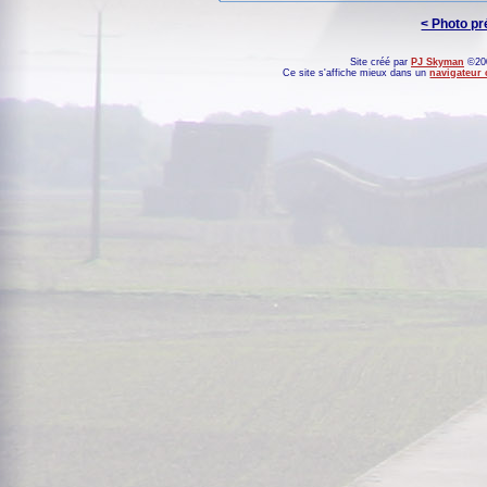
< Photo p
Site créé par
PJ Skyman
©200
Ce site s'affiche mieux dans un
navigateur