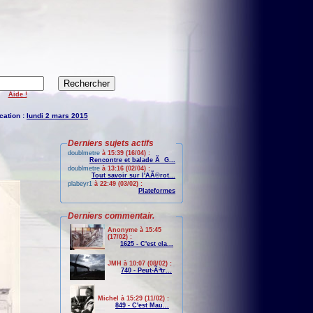
Aide !
cation :
lundi 2 mars 2015
Derniers sujets actifs
doublmetre
à 15:39 (16/04) :
Rencontre et balade Ã G...
doublmetre
à 13:16 (02/04) :
Tout savoir sur l'AÃ©rot...
plabeyr1
à 22:49 (03/02) :
Plateformes
Derniers commentair.
Anonyme à 15:45
(17/02) :
1625 - C'est cla...
JMH à 10:07 (08/02) :
740 - Peut-Ãªtr...
Michel à 15:29 (11/02) :
849 - C'est Mau...