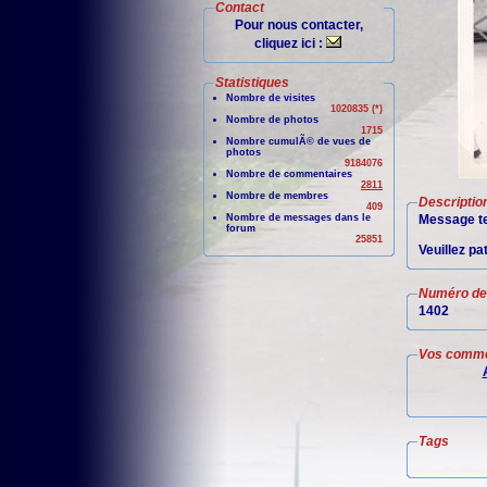
Contact
Pour nous contacter,
cliquez ici :
Statistiques
Nombre de visites
1020835 (*)
Nombre de photos
1715
Nombre cumulÃ© de vues de
photos
9184076
Nombre de commentaires
2811
Nombre de membres
Descriptio
409
Nombre de messages dans le
Message te
forum
25851
Veuillez pa
Numéro de 
1402
Vos comme
Tags