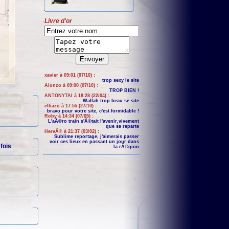
Livre d'or
xavier à 09:01 (07/10) :
trop sexy le site
Alonzo à 09:00 (07/10) :
TROP BIEN !
ANTONYTAI à 18:28 (22/04) :
Wallah trop beau se site
elbazo à 17:55 (27/10) :
bravo pour votre site, c'est formidable !
Roby à 14:34 (07/05) :
L'aÃ©ro train s'Ã©tait l'avenir,vivement
que sa reparte
HervÃ© à 21:37 (03/02) :
Sublime reportage, j'aimerais passer
voir ces lieux en passant un jour dans
fois
la rÃ©gion