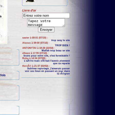
Livre d'or
xavier à 09:01 (07/10) :
trop sexy le site
Alonzo à 09:00 (07/10) :
TROP BIEN !
ANTONYTAI à 18:28 (22/04) :
Wallah trop beau se site
elbazo à 17:55 (27/10) :
bravo pour votre site, c'est formidable !
Roby à 14:34 (07/05) :
L'aÃ©ro train s'Ã©tait l'avenir,vivement
que sa reparte
HervÃ© à 21:37 (03/02) :
Sublime reportage, j'aimerais passer
voir ces lieux en passant un jour dans
la rÃ©gion
fois