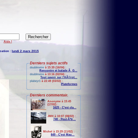
Aide !
cation :
lundi 2 mars 2015
Derniers sujets actifs
doublmetre
à 15:39 (16/04) :
Rencontre et balade Ã G...
doublmetre
à 13:16 (02/04) :
Tout savoir sur l'AÃ©rot...
plabeyr1
à 22:49 (03/02) :
Plateformes
Derniers commentair.
Anonyme à 15:45
(17/02) :
1625 - C'est cla...
JMH à 10:07 (08/02) :
740 - Peut-Ãªtr...
Michel à 15:29 (11/02) :
849 - C'est Mau...