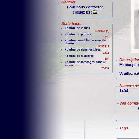
Contact
Pour nous contacter,
cliquez ici :
Statistiques
Nombre de visites
1020964 (*)
Nombre de photos
1715
Nombre cumulÃ© de vues de
photos
9193411
Nombre de commentaires
2811
Nombre de membres
409
Descriptio
Nombre de messages dans le
Message te
forum
25851
Veuillez pa
Numéro de 
1404
Vos comme
Tags