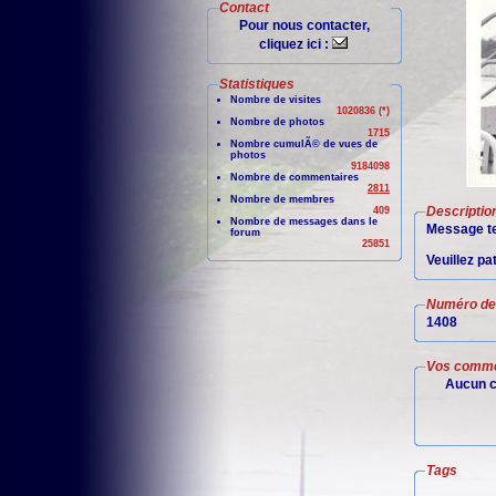
Contact
Pour nous contacter,
cliquez ici :
Statistiques
Nombre de visites
1020836 (*)
Nombre de photos
1715
Nombre cumulÃ© de vues de
photos
9184098
Nombre de commentaires
2811
Nombre de membres
Descriptio
409
Nombre de messages dans le
Message te
forum
25851
Veuillez pa
Numéro de 
1408
Vos comme
Aucun c
Tags