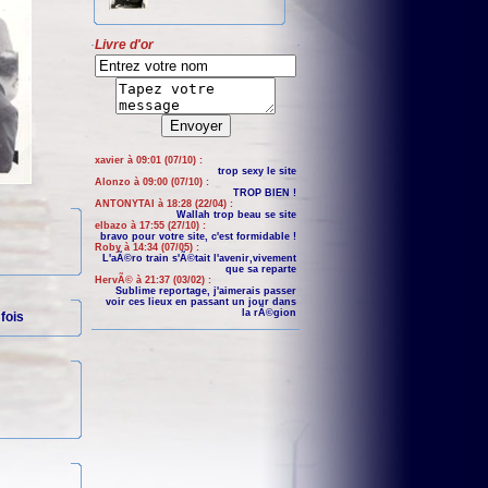
Livre d'or
xavier à 09:01 (07/10) :
trop sexy le site
Alonzo à 09:00 (07/10) :
TROP BIEN !
ANTONYTAI à 18:28 (22/04) :
Wallah trop beau se site
elbazo à 17:55 (27/10) :
bravo pour votre site, c'est formidable !
Roby à 14:34 (07/05) :
L'aÃ©ro train s'Ã©tait l'avenir,vivement
que sa reparte
HervÃ© à 21:37 (03/02) :
Sublime reportage, j'aimerais passer
voir ces lieux en passant un jour dans
la rÃ©gion
fois