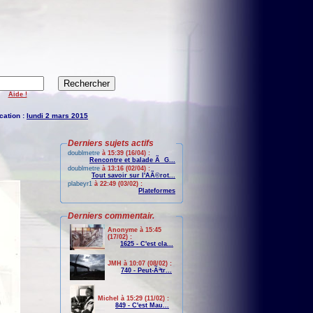
Aide !
cation :
lundi 2 mars 2015
Derniers sujets actifs
doublmetre
à 15:39 (16/04) :
Rencontre et balade Ã G...
doublmetre
à 13:16 (02/04) :
Tout savoir sur l'AÃ©rot...
plabeyr1
à 22:49 (03/02) :
Plateformes
Derniers commentair.
Anonyme à 15:45
(17/02) :
1625 - C'est cla...
JMH à 10:07 (08/02) :
740 - Peut-Ãªtr...
Michel à 15:29 (11/02) :
849 - C'est Mau...