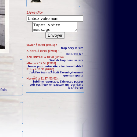
Livre d'or
xavier à 09:01 (07/10) :
trop sexy le site
Alonzo à 09:00 (07/10) :
TROP BIEN !
ANTONYTAI à 18:28 (22/04) :
Wallah trop beau se site
elbazo à 17:55 (27/10) :
bravo pour votre site, c'est formidable !
Roby à 14:34 (07/05) :
L'aÃ©ro train s'Ã©tait l'avenir,vivement
que sa reparte
HervÃ© à 21:37 (03/02) :
Sublime reportage, j'aimerais passer
voir ces lieux en passant un jour dans
la rÃ©gion
fois