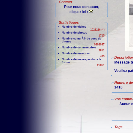
Contact
Pour nous contacter,
cliquez ici :
Statistiques
Nombre de visites
1021216 (*)
Nombre de photos
1715
Nombre cumulÃ© de vues de
photos
9202037
Nombre de commentaires
2811
Nombre de membres
409
Descriptio
Nombre de messages dans le
Message te
forum
25851
Veuillez pa
Numéro de 
1410
Vos comme
Aucun c
Tags