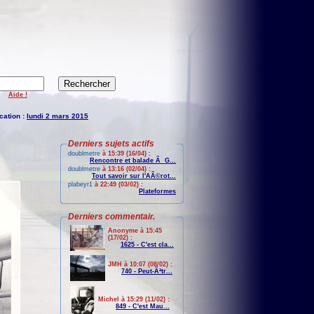
Aide !
cation :
lundi 2 mars 2015
Derniers sujets actifs
doublmetre
à 15:39 (16/04) :
Rencontre et balade Ã G...
doublmetre
à 13:16 (02/04) :
Tout savoir sur l'AÃ©rot...
plabeyr1
à 22:49 (03/02) :
Plateformes
Derniers commentair.
Anonyme à 15:45
(17/02) :
1625 - C'est cla...
JMH à 10:07 (08/02) :
740 - Peut-Ãªtr...
Michel à 15:29 (11/02) :
849 - C'est Mau...