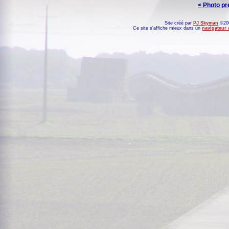
< Photo p
Site créé par
PJ Skyman
©200
Ce site s'affiche mieux dans un
navigateur