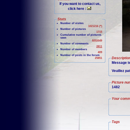
If you want to contact us,
click here :
Stats
Number of visites
1021216 (*)
Number of pictures
1715
Cumulative number of pictures
seen
9202049
Number of comments
2811
Number of members
409
Number of posts in the forum
Descriptio
25851
Message te
Veuillez pa
Picture nu
1482
Your comm
Tags