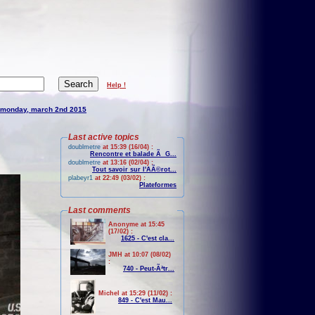
Help !
monday, march 2nd 2015
Last active topics
doublmetre
at 15:39 (16/04) :
Rencontre et balade Ã G...
doublmetre
at 13:16 (02/04) :
Tout savoir sur l'AÃ©rot...
plabeyr1
at 22:49 (03/02) :
Plateformes
Last comments
Anonyme at 15:45
(17/02) :
1625 - C'est cla...
JMH at 10:07 (08/02)
:
740 - Peut-Ãªtr...
Michel at 15:29 (11/02) :
849 - C'est Mau...