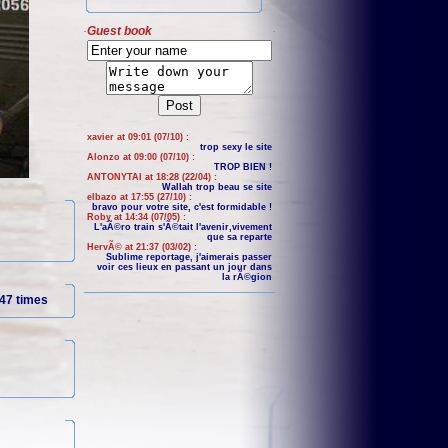
Guest book
xavier at 09:01 (07/10) :
trop sexy le site
Alonzo at 09:00 (07/10) :
TROP BIEN !
ANTONYTAI at 18:28 (22/04) :
Wallah trop beau se site
elbazo at 17:55 (27/10) :
bravo pour votre site, c'est formidable !
Roby at 14:34 (07/05) :
L'aÃ©ro train s'Ã©tait l'avenir,vivement
que sa reparte
HervÃ© at 21:37 (03/02) :
Sublime reportage, j'aimerais passer
voir ces lieux en passant un jour dans
la rÃ©gion
47 times