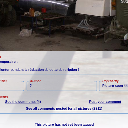
n
mporaire :
tienter pendant la rédaction de cette description !
mber
Author
Popularity
?
Picture seen 44
ents
See the comments (4)
Post your comment
See all comments posted for all pictures (2811)
This picture has not yet been tagged