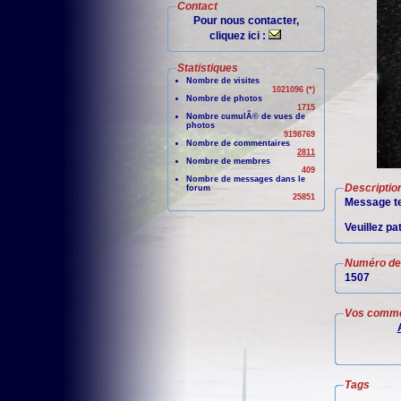
Contact
Pour nous contacter,
cliquez ici :
Statistiques
Nombre de visites
1021096 (*)
Nombre de photos
1715
Nombre cumulÃ© de vues de
photos
9198769
Nombre de commentaires
2811
Nombre de membres
409
Nombre de messages dans le
Descriptio
forum
25851
Message te
Veuillez pa
Numéro de 
1507
Vos comme
Tags