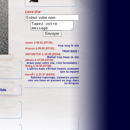
Livre d'or
xavier à 09:01 (07/10) :
trop sexy le site
Alonzo à 09:00 (07/10) :
TROP BIEN !
ANTONYTAI à 18:28 (22/04) :
Wallah trop beau se site
elbazo à 17:55 (27/10) :
bravo pour votre site, c'est formidable !
Roby à 14:34 (07/05) :
L'aÃ©ro train s'Ã©tait l'avenir,vivement
que sa reparte
HervÃ© à 21:37 (03/02) :
Sublime reportage, j'aimerais passer
voir ces lieux en passant un jour dans
la rÃ©gion
fois