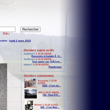
Aide !
cation :
lundi 2 mars 2015
Derniers sujets actifs
doublmetre
à 15:39 (16/04) :
Rencontre et balade Ã G...
doublmetre
à 13:16 (02/04) :
Tout savoir sur l'AÃ©rot...
plabeyr1
à 22:49 (03/02) :
Plateformes
Derniers commentair.
Anonyme à 15:45
(17/02) :
1625 - C'est cla...
JMH à 10:07 (08/02) :
740 - Peut-Ãªtr...
Michel à 15:29 (11/02) :
849 - C'est Mau...