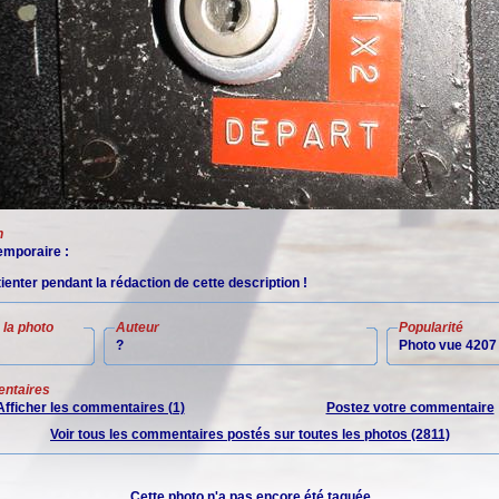
n
mporaire :
tienter pendant la rédaction de cette description !
la photo
Auteur
Popularité
?
Photo vue 4207 
ntaires
Afficher les commentaires (1)
Postez votre commentaire
Voir tous les commentaires postés sur toutes les photos (2811)
Cette photo n'a pas encore été taguée