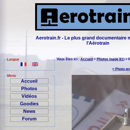
Aerotrain.fr - Le plus grand documentaire 
l'Aérotrain
Vous êtes ici :
Accueil
>
Photos (page 81)
> 
Langue
< Photo p
Menu
Accueil
Photos
Vidéos
Goodies
News
Forum