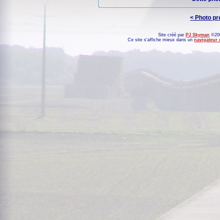
< Photo p
Site créé par
PJ Skyman
©200
Ce site s'affiche mieux dans un
navigateur