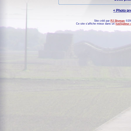
< Photo p
Site créé par
PJ Skyman
©200
Ce site s'affiche mieux dans un
navigateur