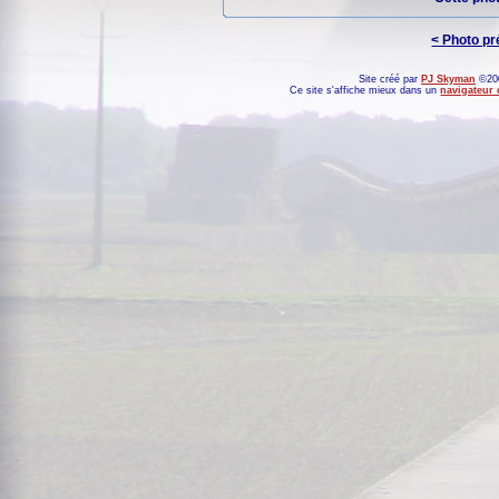
< Photo p
Site créé par
PJ Skyman
©200
Ce site s'affiche mieux dans un
navigateur