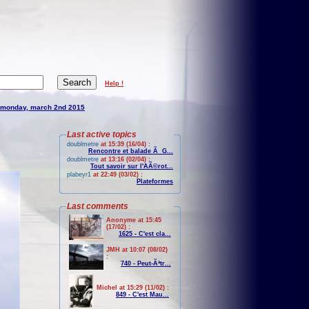
Help !
monday, march 2nd 2015
Last active topics
doublmetre
at 15:39 (16/04) :
Rencontre et balade Ã G...
doublmetre
at 13:16 (02/04) :
Tout savoir sur l'AÃ©rot...
plabeyr1
at 22:49 (03/02) :
Plateformes
Last comments
Anonyme at 15:45
(17/02) :
1625 - C'est cla...
JMH at 10:07 (08/02)
:
740 - Peut-Ãªtr...
Michel at 15:29 (11/02) :
849 - C'est Mau...