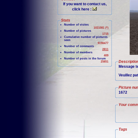
If you want to contact us,
click here :
Stats
Number of visites
1021081 (*)
Number of pictures
1715
Cumulative number of pictures
seen
9198477
Number of comments
2811
Number of members
409
Number of posts in the forum
Descriptio
25851
Message te
Veuillez pa
Picture nu
1672
Your comm
Tags