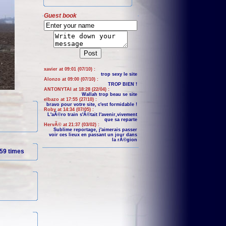
Guest book
xavier at 09:01 (07/10) :
trop sexy le site
Alonzo at 09:00 (07/10) :
TROP BIEN !
ANTONYTAI at 18:28 (22/04) :
Wallah trop beau se site
elbazo at 17:55 (27/10) :
bravo pour votre site, c'est formidable !
Roby at 14:34 (07/05) :
L'aÃ©ro train s'Ã©tait l'avenir,vivement
que sa reparte
HervÃ© at 21:37 (03/02) :
Sublime reportage, j'aimerais passer
voir ces lieux en passant un jour dans
la rÃ©gion
59 times