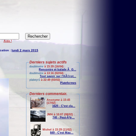
Aide !
cation :
lundi 2 mars 2015
Derniers sujets actifs
doublmetre
à 15:39 (16/04) :
Rencontre et balade Ã G...
doublmetre
à 13:16 (02/04) :
Tout savoir sur l'AÃ©rot...
plabeyr1
à 22:49 (03/02) :
Plateformes
Derniers commentair.
Anonyme à 15:45
(17/02) :
1625 - C'est cla...
JMH à 10:07 (08/02) :
740 - Peut-Ãªtr...
Michel à 15:29 (11/02) :
849 - C'est Mau...