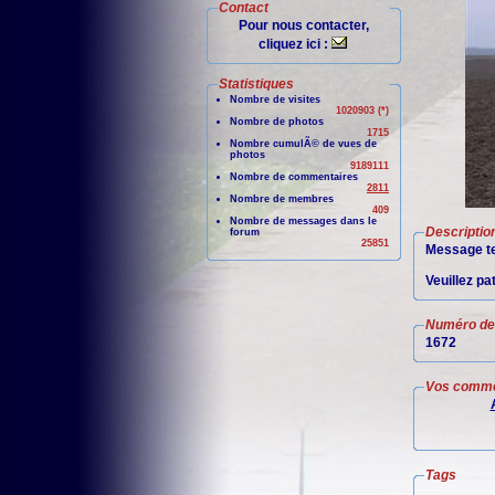
Contact
Pour nous contacter,
cliquez ici :
Statistiques
Nombre de visites
1020903 (*)
Nombre de photos
1715
Nombre cumulÃ© de vues de
photos
9189111
Nombre de commentaires
2811
Nombre de membres
409
Nombre de messages dans le
Descriptio
forum
25851
Message te
Veuillez pa
Numéro de 
1672
Vos comme
Tags