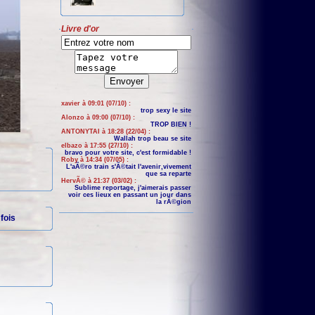
Livre d'or
xavier à 09:01 (07/10) :
trop sexy le site
Alonzo à 09:00 (07/10) :
TROP BIEN !
ANTONYTAI à 18:28 (22/04) :
Wallah trop beau se site
elbazo à 17:55 (27/10) :
bravo pour votre site, c'est formidable !
Roby à 14:34 (07/05) :
L'aÃ©ro train s'Ã©tait l'avenir,vivement
que sa reparte
HervÃ© à 21:37 (03/02) :
Sublime reportage, j'aimerais passer
voir ces lieux en passant un jour dans
la rÃ©gion
fois