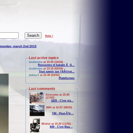
Help !
monday, march 2nd 2015
Last active topics
doublmetre
at 15:39 (16/04) :
Rencontre et balade Ã G...
doublmetre
at 13:16 (02/04) :
Tout savoir sur l'AÃ©rot...
plabeyr1
at 22:49 (03/02) :
Plateformes
Last comments
Anonyme at 15:45
(17/02) :
1625 - C'est cla...
JMH at 10:07 (08/02)
:
740 - Peut-Ãªtr...
Michel at 15:29 (11/02) :
849 - C'est Mau...