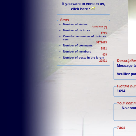
If you want to contact us,
click here :
Stats
Number of visites
1020732 (*)
Number of pictures
1715
Cumulative number of pictures
seen
9177675
Number of comments
2811
Number of members
409
Number of posts in the forum
Descriptio
25851
Message te
Veuillez pa
Picture nu
1694
Your comm
No comm
Tags