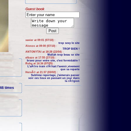
Guest book
xavier at 09:01 (07/10) :
trop sexy le site
Alonzo at 09:00 (07/10) :
TROP BIEN !
ANTONYTAI at 18:28 (22/04) :
Wallah trop beau se site
elbazo at 17:55 (27/10) :
bravo pour votre site, c'est formidable !
Roby at 14:34 (07/05) :
L'aÃ©ro train s'Ã©tait l'avenir,vivement
que sa reparte
HervÃ© at 21:37 (03/02) :
Sublime reportage, j'aimerais passer
voir ces lieux en passant un jour dans
la rÃ©gion
46 times