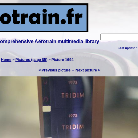
 comprehensive Aerotrain multimedia library
Last update :
:
Home
>
Pictures (page 85)
> Picture 1694
< Previous picture
-
Next picture >