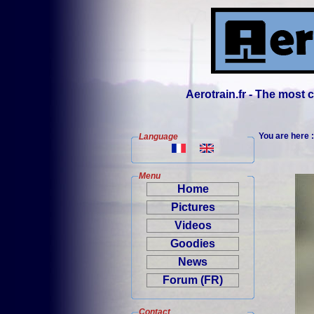
Aerotrain.fr - The most
You are here 
Language
Menu
Home
Pictures
Videos
Goodies
News
Forum (FR)
Contact