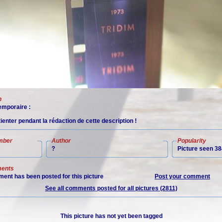
n
mporaire :
tienter pendant la rédaction de cette description !
mber
Author
Popularity
?
Picture seen 38
ents
ent has been posted for this picture
Post your comment
See all comments posted for all pictures (2811)
This picture has not yet been tagged