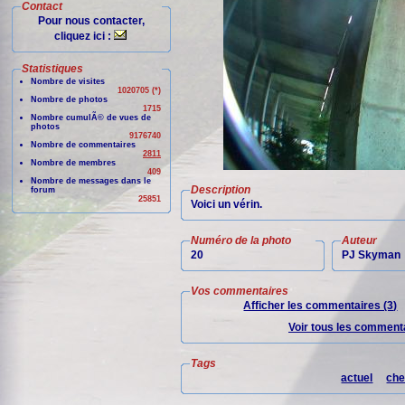
Contact
Pour nous contacter,
cliquez ici :
Statistiques
Nombre de visites
1020705 (*)
Nombre de photos
1715
Nombre cumulÃ© de vues de
photos
9176740
Nombre de commentaires
2811
Nombre de membres
409
Nombre de messages dans le
Description
forum
25851
Voici un vérin.
Numéro de la photo
Auteur
20
PJ Skyman
Vos commentaires
Afficher les commentaires (3)
Voir tous les commenta
Tags
actuel
che