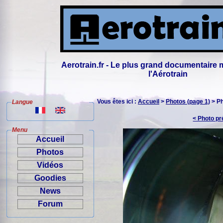
Aerotrain.fr - Le plus grand documentaire 
l'Aérotrain
Vous êtes ici :
Accueil
>
Photos (page 1)
> P
Langue
< Photo p
Menu
Accueil
Photos
Vidéos
Goodies
News
Forum