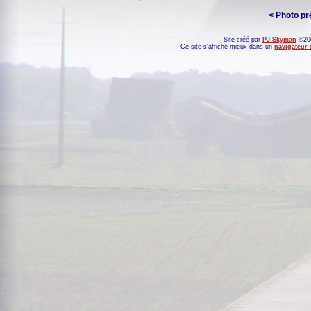
< Photo p
Site créé par
PJ Skyman
©200
Ce site s'affiche mieux dans un
navigateur