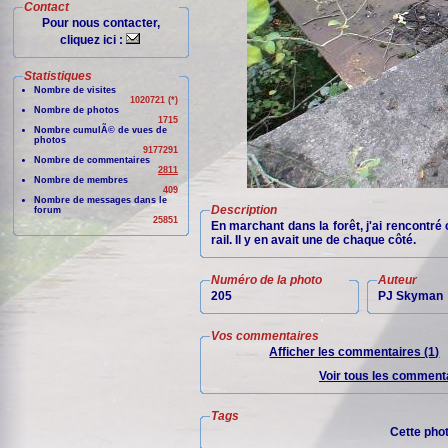
Contact
Pour nous contacter,
cliquez ici :
Statistiques
Nombre de visites
1020721 (*)
Nombre de photos
1715
Nombre cumulÃ© de vues de
photos
9177291
Nombre de commentaires
2811
Nombre de membres
409
Nombre de messages dans le
Description
forum
25851
En marchant dans la forêt, j'ai rencontré
rail. Il y en avait une de chaque côté.
Numéro de la photo
Auteur
205
PJ Skyman
Vos commentaires
Afficher les commentaires (1)
Voir tous les commenta
Tags
Cette pho