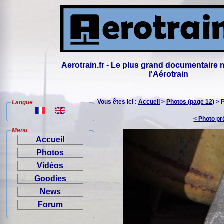
Aerotrain.fr - Le plus grand documentaire 
l'Aérotrain
Vous êtes ici :
Accueil
>
Photos (page 12)
> 
Langue
< Photo p
Menu
Accueil
Photos
Vidéos
Goodies
News
Forum