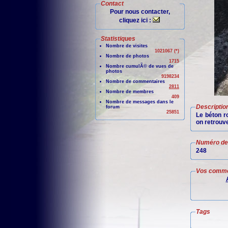
Contact
Pour nous contacter,
cliquez ici :
Statistiques
Nombre de visites
1021067 (*)
Nombre de photos
1715
Nombre cumulÃ© de vues de
photos
9198234
Nombre de commentaires
2811
Nombre de membres
409
Nombre de messages dans le
Descriptio
forum
25851
Le béton r
on retrouve
Numéro de 
248
Vos comme
Tags