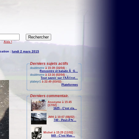
Aide !
cation :
lundi 2 mars 2015
Derniers sujets actifs
doublmetre
à 15:39 (16/04) :
Rencontre et balade Ã G...
doublmetre
à 13:16 (02/04) :
Tout savoir sur l'AÃ©rot...
plabeyr1
à 22:49 (03/02) :
Plateformes
Derniers commentair.
Anonyme à 15:45
(17/02) :
1625 - C'est cla...
JMH à 10:07 (08/02) :
740 - Peut-Ãªtr...
Michel à 15:29 (11/02) :
849 - C'est Mau...