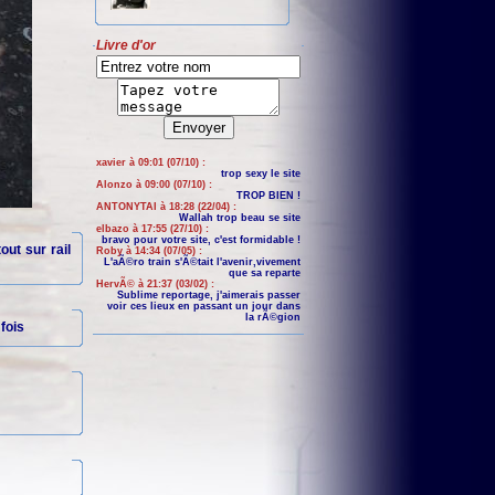
Livre d'or
xavier à 09:01 (07/10) :
trop sexy le site
Alonzo à 09:00 (07/10) :
TROP BIEN !
ANTONYTAI à 18:28 (22/04) :
Wallah trop beau se site
elbazo à 17:55 (27/10) :
bravo pour votre site, c'est formidable !
out sur rail
Roby à 14:34 (07/05) :
L'aÃ©ro train s'Ã©tait l'avenir,vivement
que sa reparte
HervÃ© à 21:37 (03/02) :
Sublime reportage, j'aimerais passer
voir ces lieux en passant un jour dans
la rÃ©gion
fois