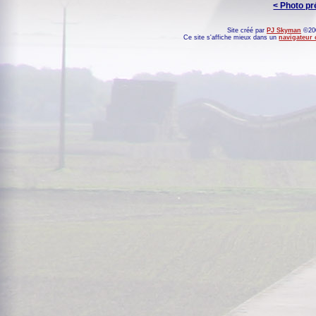
< Photo p
Site créé par
PJ Skyman
©200
Ce site s'affiche mieux dans un
navigateur