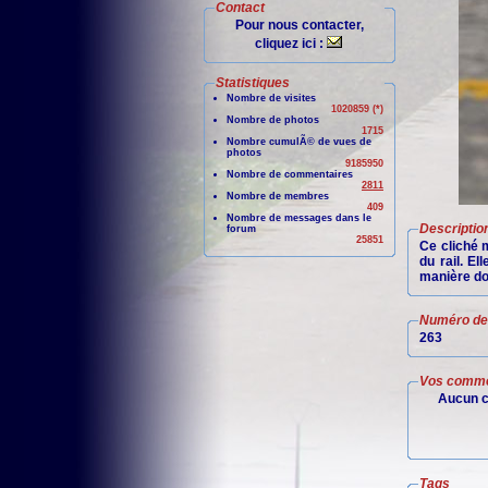
Contact
Pour nous contacter,
cliquez ici :
Statistiques
Nombre de visites
1020859 (*)
Nombre de photos
1715
Nombre cumulÃ© de vues de
photos
9185950
Nombre de commentaires
2811
Nombre de membres
409
Nombre de messages dans le
Descriptio
forum
25851
Ce cliché 
du rail. El
manière don
Numéro de 
263
Vos comme
Aucun c
Tags