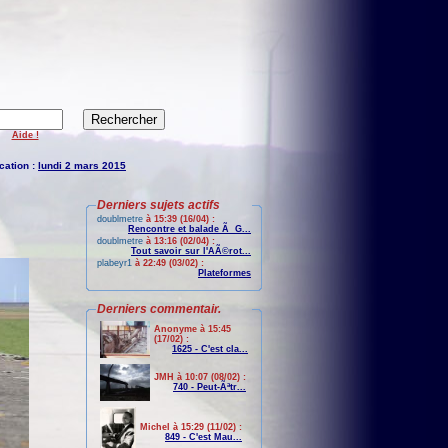
Aide !
cation :
lundi 2 mars 2015
Derniers sujets actifs
doublmetre
à 15:39 (16/04) :
Rencontre et balade Ã G...
doublmetre
à 13:16 (02/04) :
Tout savoir sur l'AÃ©rot...
plabeyr1
à 22:49 (03/02) :
Plateformes
Derniers commentair.
Anonyme à 15:45
(17/02) :
1625 - C'est cla...
JMH à 10:07 (08/02) :
740 - Peut-Ãªtr...
Michel à 15:29 (11/02) :
849 - C'est Mau...