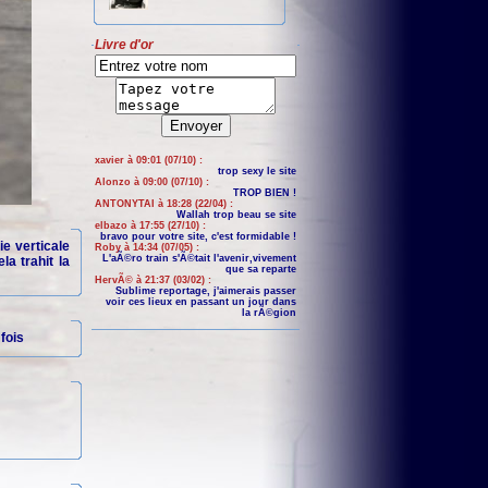
Livre d'or
xavier à 09:01 (07/10) :
trop sexy le site
Alonzo à 09:00 (07/10) :
TROP BIEN !
ANTONYTAI à 18:28 (22/04) :
Wallah trop beau se site
elbazo à 17:55 (27/10) :
bravo pour votre site, c'est formidable !
ie verticale
Roby à 14:34 (07/05) :
L'aÃ©ro train s'Ã©tait l'avenir,vivement
la trahit la
que sa reparte
HervÃ© à 21:37 (03/02) :
Sublime reportage, j'aimerais passer
voir ces lieux en passant un jour dans
la rÃ©gion
fois