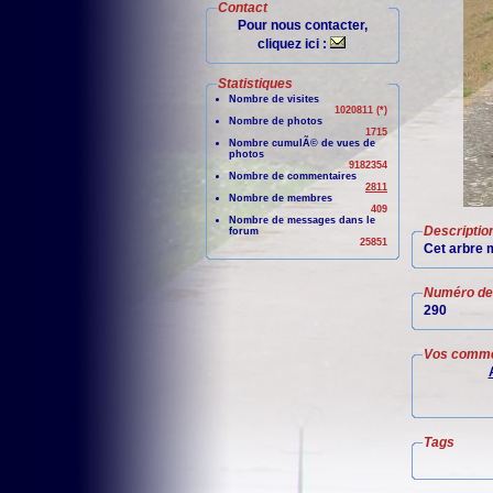
Contact
Pour nous contacter,
cliquez ici :
Statistiques
Nombre de visites
1020811 (*)
Nombre de photos
1715
Nombre cumulÃ© de vues de
photos
9182354
Nombre de commentaires
2811
Nombre de membres
409
Nombre de messages dans le
Descriptio
forum
25851
Cet arbre m
Numéro de 
290
Vos comme
Tags