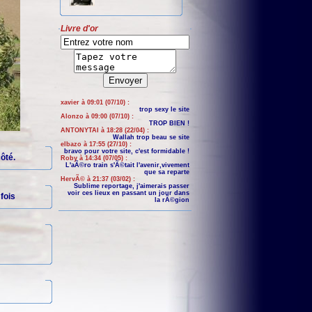
Livre d'or
xavier à 09:01 (07/10) :
trop sexy le site
Alonzo à 09:00 (07/10) :
TROP BIEN !
ANTONYTAI à 18:28 (22/04) :
Wallah trop beau se site
elbazo à 17:55 (27/10) :
bravo pour votre site, c'est formidable !
côté.
Roby à 14:34 (07/05) :
L'aÃ©ro train s'Ã©tait l'avenir,vivement
que sa reparte
HervÃ© à 21:37 (03/02) :
Sublime reportage, j'aimerais passer
voir ces lieux en passant un jour dans
fois
la rÃ©gion