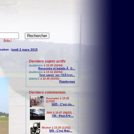
Aide !
cation :
lundi 2 mars 2015
Derniers sujets actifs
doublmetre
à 15:39 (16/04) :
Rencontre et balade Ã G...
doublmetre
à 13:16 (02/04) :
Tout savoir sur l'AÃ©rot...
plabeyr1
à 22:49 (03/02) :
Plateformes
Derniers commentair.
Anonyme à 15:45
(17/02) :
1625 - C'est cla...
JMH à 10:07 (08/02) :
740 - Peut-Ãªtr...
Michel à 15:29 (11/02) :
849 - C'est Mau...