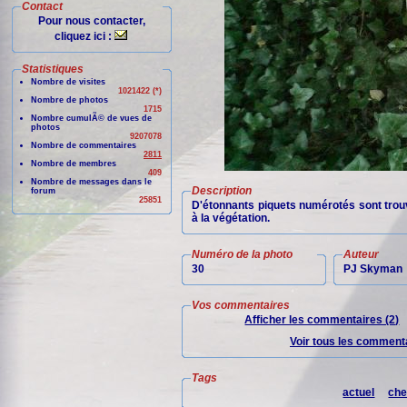
Contact
Pour nous contacter,
cliquez ici :
Statistiques
Nombre de visites
1021422 (*)
Nombre de photos
1715
Nombre cumulÃ© de vues de
photos
9207078
Nombre de commentaires
2811
Nombre de membres
409
Nombre de messages dans le
Description
forum
25851
D'étonnants piquets numérotés sont trouv
à la végétation.
Numéro de la photo
Auteur
30
PJ Skyman
Vos commentaires
Afficher les commentaires (2)
Voir tous les commenta
Tags
actuel
che