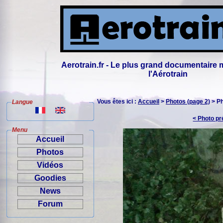
Aerotrain.fr - Le plus grand documentaire 
l'Aérotrain
Vous êtes ici :
Accueil
>
Photos (page 2)
> P
Langue
< Photo p
Menu
Accueil
Photos
Vidéos
Goodies
News
Forum