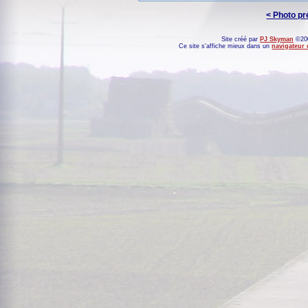
< Photo p
Site créé par
PJ Skyman
©200
Ce site s'affiche mieux dans un
navigateur