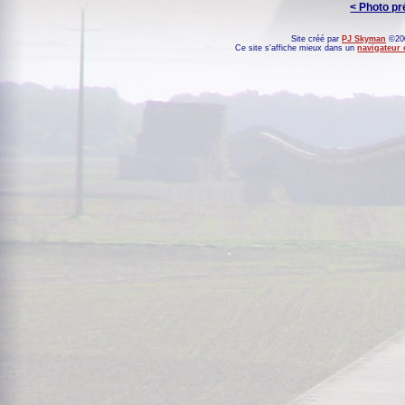
< Photo p
Site créé par
PJ Skyman
©200
Ce site s'affiche mieux dans un
navigateur