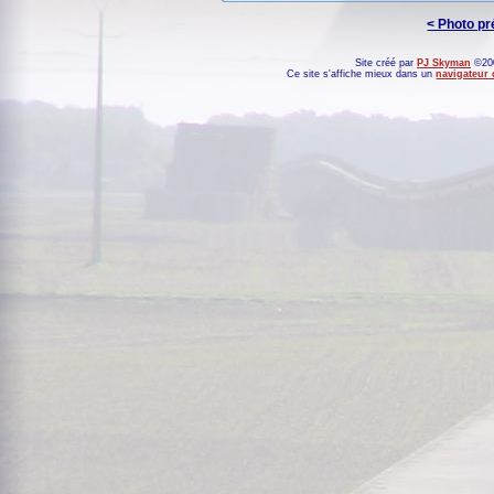
< Photo p
Site créé par
PJ Skyman
©200
Ce site s'affiche mieux dans un
navigateur