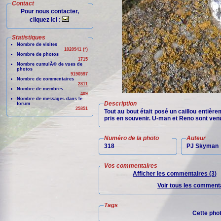
Contact
Pour nous contacter,
cliquez ici :
Statistiques
Nombre de visites
1020941 (*)
Nombre de photos
1715
Nombre cumulÃ© de vues de
photos
9190597
Nombre de commentaires
2811
Nombre de membres
409
Nombre de messages dans le
Description
forum
25851
Tout au bout était posé un caillou entière
pris en souvenir. U-man et Reno sont ven
Numéro de la photo
Auteur
318
PJ Skyman
Vos commentaires
Afficher les commentaires (3)
Voir tous les commenta
Tags
Cette pho