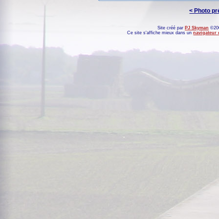
< Photo p
Site créé par
PJ Skyman
©200
Ce site s'affiche mieux dans un
navigateur