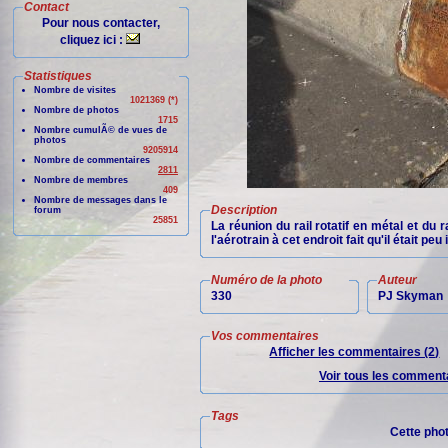
Contact
Pour nous contacter,
cliquez ici :
Statistiques
Nombre de visites
1021369 (*)
Nombre de photos
1715
Nombre cumulÃ© de vues de
photos
9205914
Nombre de commentaires
2811
Nombre de membres
409
Nombre de messages dans le
Description
forum
25851
La réunion du rail rotatif en métal et du r
l'aérotrain à cet endroit fait qu'il était pe
Numéro de la photo
Auteur
330
PJ Skyman
Vos commentaires
Afficher les commentaires (2)
Voir tous les commenta
Tags
Cette pho