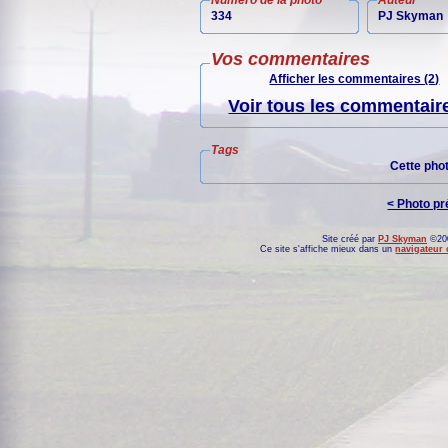
Numéro de la photo
Auteur
334
PJ Skyman
Vos commentaires
Afficher les commentaires (2)
Voir tous les commentaire
Tags
Cette pho
< Photo p
Site créé par
PJ Skyman
©200
Ce site s'affiche mieux dans un
navigateur