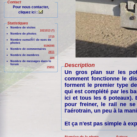
Contact
Pour nous contacter,
cliquez ici :
Statistiques
Nombre de visites
1021013 (*)
Nombre de photos
1715
Nombre cumulÃ© de vues de
photos
9196595
Nombre de commentaires
2811
Nombre de membres
409
Nombre de messages dans le
Description
forum
25851
Un gros plan sur les po
comment fonctionne le disp
forment le premier type de 
qui est complété par les bar
ici et tous les 6 poteaux). 
pour freiner, le rail ne se
l'aérotrain, un peu à la man
Et ça n'est pas simple à ex