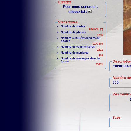
Contact
Pour nous contacter,
cliquez ici :
Statistiques
Nombre de visites
1020738 (*)
Nombre de photos
1715
Nombre cumulÃ© de vues de
photos
9177869
Nombre de commentaires
2811
Nombre de membres
409
Nombre de messages dans le
Descriptio
forum
25851
Encore U-m
Numéro de 
335
Vos comme
Tags