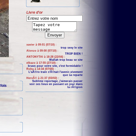
Livre d'or
xavier à 09:01 (07/10) :
trop sexy le site
Alonzo à 09:00 (07/10) :
TROP BIEN !
ANTONYTAI à 18:28 (22/04) :
Wallah trop beau se site
elbazo à 17:55 (27/10) :
bravo pour votre site, c'est formidable !
Roby à 14:34 (07/05) :
L'aÃ©ro train s'Ã©tait l'avenir,vivement
que sa reparte
HervÃ© à 21:37 (03/02) :
Sublime reportage, j'aimerais passer
voir ces lieux en passant un jour dans
fois
la rÃ©gion