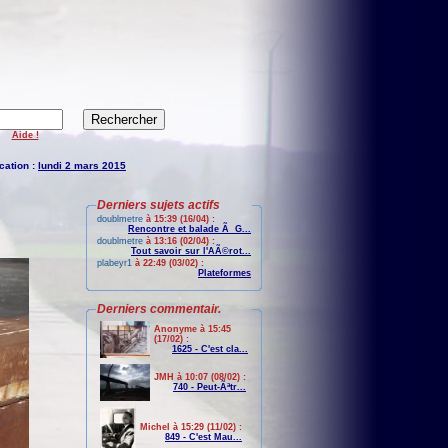
Aide !
cation :
lundi 2 mars 2015
Derniers sujets actifs
doublmetre
à 15:39 (16/04) :
Rencontre et balade Ã G...
doublmetre
à 13:16 (02/04) :
Tout savoir sur l'AÃ©rot...
plabeyr1
à 22:49 (03/02) :
Plateformes
Derniers commentair.
Anonyme à 15:45
(17/02) :
1625 - C'est cla...
JMH à 10:07 (08/02) :
740 - Peut-Ãªtr...
Michel à 15:29 (11/02) :
849 - C'est Mau...