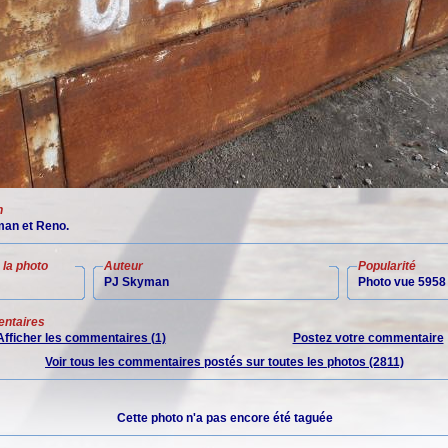
n
an et Reno.
la photo
Auteur
Popularité
PJ Skyman
Photo vue 5958 
ntaires
Afficher les commentaires (1)
Postez votre commentaire
Voir tous les commentaires postés sur toutes les photos (2811)
Cette photo n'a pas encore été taguée