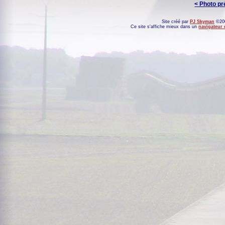
< Photo p
Site créé par
PJ Skyman
©200
Ce site s'affiche mieux dans un
navigateur