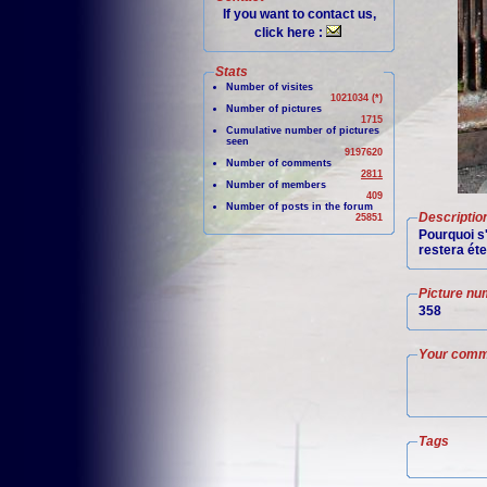
If you want to contact us,
click here :
Stats
Number of visites
1021034 (*)
Number of pictures
1715
Cumulative number of pictures
seen
9197620
Number of comments
2811
Number of members
409
Number of posts in the forum
Descriptio
25851
Pourquoi s'
restera ét
Picture nu
358
Your comm
Tags