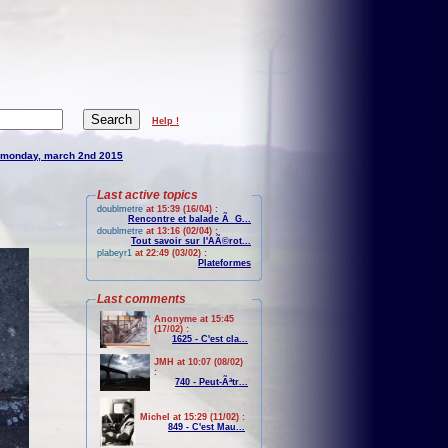
Help !
monday, march 2nd 2015
Last active topics
doublmetre
at 15:39 (16/04) :
Rencontre et balade Ã G...
doublmetre
at 13:16 (02/04) :
Tout savoir sur l'AÃ©rot...
plabeyr1
at 22:49 (03/02) :
Plateformes
Last comments
Anonyme at 15:45
(17/02) :
1625 - C'est cla...
JMH at 10:07 (08/02)
:
740 - Peut-Ãªtr...
Michel at 15:29 (11/02) :
849 - C'est Mau...