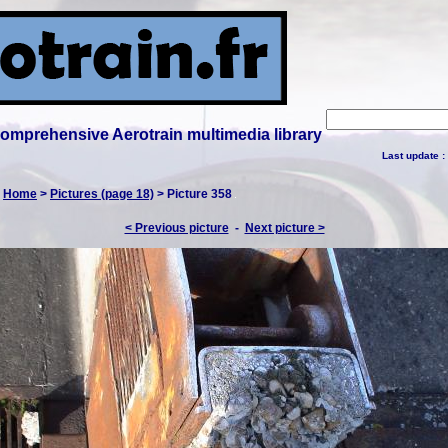
 comprehensive Aerotrain multimedia library
Last update :
:
Home
>
Pictures (page 18)
> Picture 358
< Previous picture
-
Next picture >