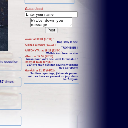
Guest book
xavier at 09:01 (07/10) :
trop sexy le site
Alonzo at 09:00 (07/10) :
TROP BIEN !
ANTONYTAI at 18:28 (22/04) :
Wallah trop beau se site
elbazo at 17:55 (27/10) :
bravo pour votre site, c'est formidable !
ette question
Roby at 14:34 (07/05) :
L'aÃ©ro train s'Ã©tait l'avenir,vivement
que sa reparte
HervÃ© at 21:37 (03/02) :
Sublime reportage, j'aimerais passer
voir ces lieux en passant un jour dans
la rÃ©gion
87 times