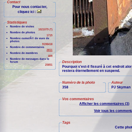
Contact
Pour nous contacter,
cliquez ici :
Statistiques
Nombre de visites
1021079 (*)
Nombre de photos
1715
Nombre cumulÃ© de vues de
photos
9198418
Nombre de commentaires
2811
Nombre de membres
409
Nombre de messages dans le
Description
forum
25851
Pourquoi s'est-il fissuré à cet endroit alor
restera éternellement en suspend.
Numéro de la photo
Auteur
358
PJ Skyman
Vos commentaires
Afficher les commentaires (3)
Voir tous les commenta
Tags
Cette pho