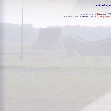
< Photo p
Site créé par
PJ Skyman
©200
Ce site s'affiche mieux dans un
navigateur