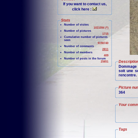
If you want to contact us,
click here :
Stats
Number of visites
1021094 (*)
Number of pictures
1715
Cumulative number of pictures
seen
9198740
Number of comments
2811
Number of members
409
Number of posts in the forum
Descriptio
25851
Dommage qu
soit une s
rencontre.
Picture nu
364
Your comm
Tags