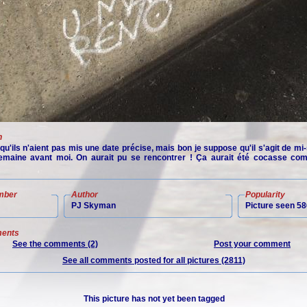
n
'ils n'aient pas mis une date précise, mais bon je suppose qu'il s'agit de mi
emaine avant moi. On aurait pu se rencontrer ! Ça aurait été cocasse co
mber
Author
Popularity
PJ Skyman
Picture seen 58
ents
See the comments (2)
Post your comment
See all comments posted for all pictures (2811)
This picture has not yet been tagged