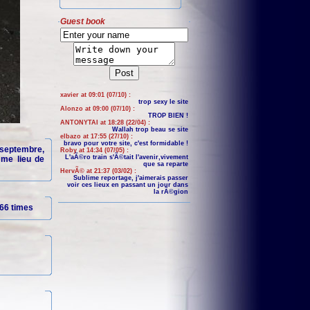
Guest book
xavier at 09:01 (07/10) :
trop sexy le site
Alonzo at 09:00 (07/10) :
TROP BIEN !
ANTONYTAI at 18:28 (22/04) :
Wallah trop beau se site
elbazo at 17:55 (27/10) :
bravo pour votre site, c'est formidable !
-septembre,
Roby at 14:34 (07/05) :
L'aÃ©ro train s'Ã©tait l'avenir,vivement
mme lieu de
que sa reparte
HervÃ© at 21:37 (03/02) :
Sublime reportage, j'aimerais passer
voir ces lieux en passant un jour dans
la rÃ©gion
66 times