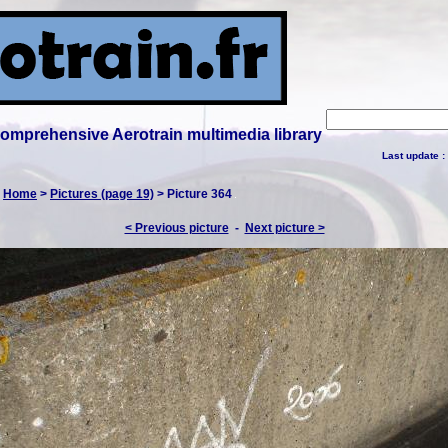
 comprehensive Aerotrain multimedia library
Last update :
:
Home
>
Pictures (page 19)
> Picture 364
< Previous picture
-
Next picture >