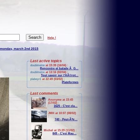
Help !
monday, march 2nd 2015
Last active topics
doublmetre
at 15:39 (16/04) :
Rencontre et balade Ã G...
doublmetre
at 13:16 (02/04) :
Tout savoir sur l'AÃ©rot...
plabeyr1
at 22:49 (03/02) :
Plateformes
Last comments
Anonyme at 15:45
(17/02) :
1625 - C'est cla...
JMH at 10:07 (08/02)
:
740 - Peut-Ãªtr...
Michel at 15:29 (11/02) :
849 - C'est Mau...