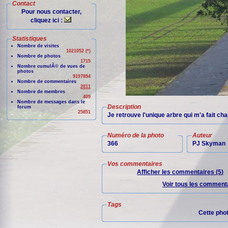
Contact
Pour nous contacter,
cliquez ici :
Statistiques
Nombre de visites
1021052 (*)
Nombre de photos
1715
Nombre cumulÃ© de vues de
photos
9197894
Nombre de commentaires
2811
Nombre de membres
409
Nombre de messages dans le
Description
forum
25851
Je retrouve l'unique arbre qui m'a fait chan
Numéro de la photo
Auteur
366
PJ Skyman
Vos commentaires
Afficher les commentaires (5)
Voir tous les commenta
Tags
Cette pho