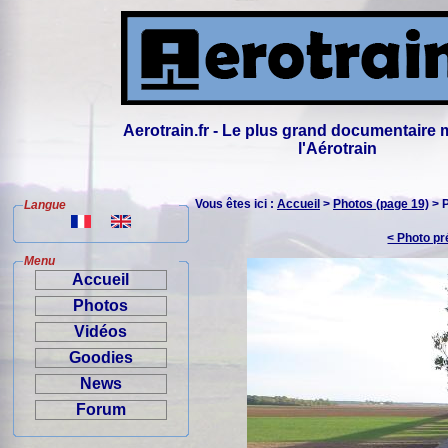
Aerotrain.fr - Le plus grand documentaire 
l'Aérotrain
Vous êtes ici :
Accueil
>
Photos (page 19)
> 
Langue
< Photo p
Menu
Accueil
Photos
Vidéos
Goodies
News
Forum