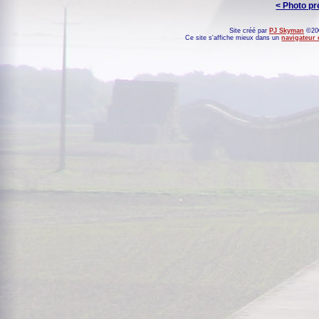
< Photo p
Site créé par
PJ Skyman
©200
Ce site s'affiche mieux dans un
navigateur