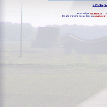
< Photo p
Site créé par
PJ Skyman
©200
Ce site s'affiche mieux dans un
navigateur