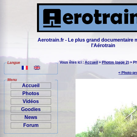
Aerotrain.fr - Le plus grand documentaire 
l'Aérotrain
Vous êtes ici :
Accueil
>
Photos (page 2)
> P
Langue
< Photo p
Menu
Accueil
Photos
Vidéos
Goodies
News
Forum