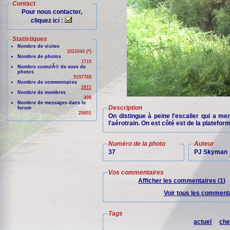
Contact
Pour nous contacter,
cliquez ici :
Statistiques
Nombre de visites
1021044 (*)
Nombre de photos
1715
Nombre cumulÃ© de vues de
photos
9197769
Nombre de commentaires
2811
Nombre de membres
409
Nombre de messages dans le
Description
forum
25851
On distingue à peine l'escalier qui a m
l'aérotrain. On est côté est de la platefor
Numéro de la photo
Auteur
37
PJ Skyman
Vos commentaires
Afficher les commentaires (1)
Voir tous les commenta
Tags
actuel
che