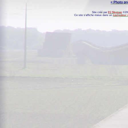
< Photo p
Site créé par
PJ Skyman
©200
Ce site s'affiche mieux dans un
navigateur