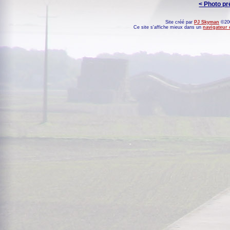
< Photo p
Site créé par
PJ Skyman
©200
Ce site s'affiche mieux dans un
navigateur