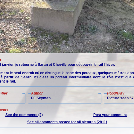
n
 janvier, je retourne à Saran et Chevilly pour découvrir le rail l'hiver.
iment le seul endroit où on distingue la base des poteaux, quelques mètres apr
 à partir de Saran. Ici c'est un poteau intermédiaire dont le rôle n'est que 
nt le rail.
mber
Author
Popularity
PJ Skyman
Picture seen 57
ents
See the comments (2)
Post your comment
See all comments posted for all pictures (2811)