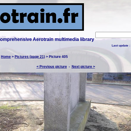
 comprehensive Aerotrain multimedia library
Last update :
:
Home
>
Pictures (page 21)
> Picture 405
< Previous picture
-
Next picture >