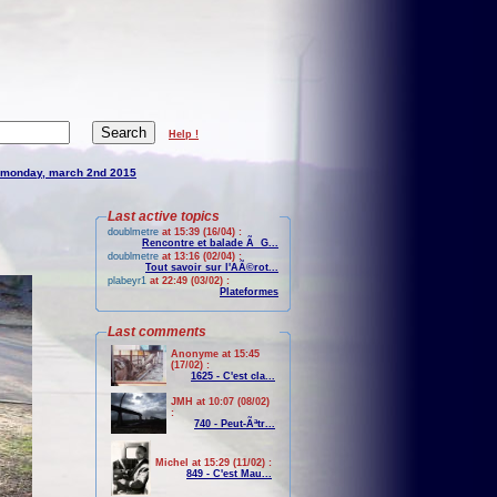
Help !
monday, march 2nd 2015
Last active topics
doublmetre
at 15:39 (16/04) :
Rencontre et balade Ã G...
doublmetre
at 13:16 (02/04) :
Tout savoir sur l'AÃ©rot...
plabeyr1
at 22:49 (03/02) :
Plateformes
Last comments
Anonyme at 15:45
(17/02) :
1625 - C'est cla...
JMH at 10:07 (08/02)
:
740 - Peut-Ãªtr...
Michel at 15:29 (11/02) :
849 - C'est Mau...