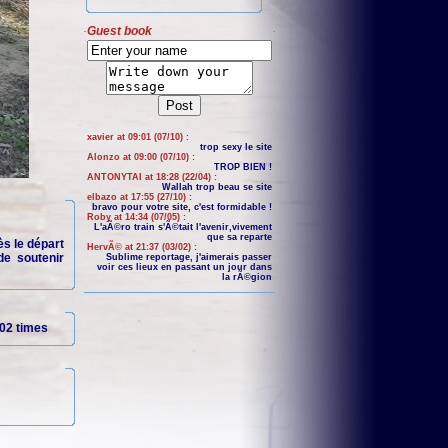
Guest book
xavier at 09:01 (07/10) :
trop sexy le site
Alonzo at 09:00 (07/10) :
TROP BIEN !
ANTONYTAI at 18:28 (22/04) :
Wallah trop beau se site
elbazo at 17:55 (27/10) :
bravo pour votre site, c'est formidable !
Roby at 14:34 (07/05) :
L'aÃ©ro train s'Ã©tait l'avenir,vivement
que sa reparte
ès le départ
HervÃ© at 21:37 (03/02) :
de soutenir
Sublime reportage, j'aimerais passer
voir ces lieux en passant un jour dans
la rÃ©gion
02 times