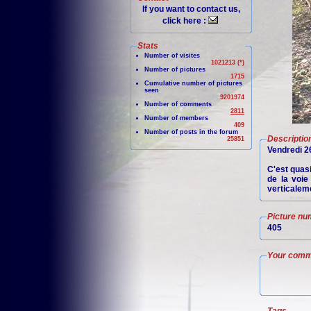
If you want to contact us,
click here :
Stats
Number of visites
1021213 (*)
Number of pictures
1715
Cumulative number of pictures
seen
9201974
Number of comments
2811
Number of members
409
Number of posts in the forum
Descriptio
25851
Vendredi 26
C'est quas
de la voie
verticaleme
Picture nu
405
Your comm