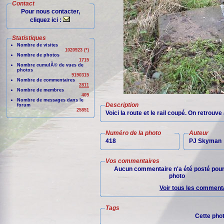
Contact
Pour nous contacter,
cliquez ici :
Statistiques
Nombre de visites
1020923 (*)
Nombre de photos
1715
Nombre cumulÃ© de vues de
photos
9190315
Nombre de commentaires
2811
Nombre de membres
409
Nombre de messages dans le
Description
forum
25851
Voici la route et le rail coupé. On retrouv
Numéro de la photo
Auteur
418
PJ Skyman
Vos commentaires
Aucun commentaire n'a été posté pour
photo
Voir tous les commenta
Tags
Cette pho