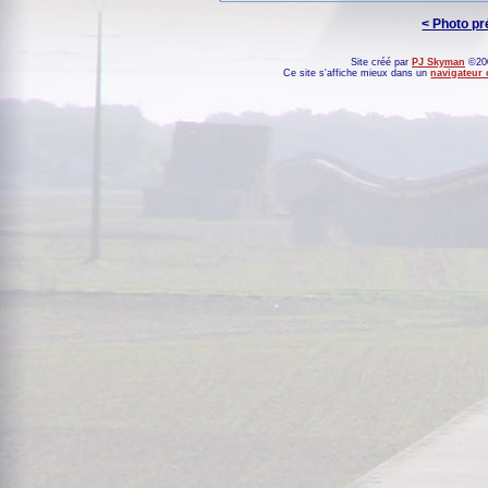
< Photo p
Site créé par
PJ Skyman
©200
Ce site s'affiche mieux dans un
navigateur