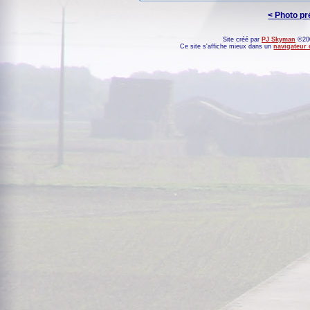
< Photo p
Site créé par
PJ Skyman
©200
Ce site s'affiche mieux dans un
navigateur