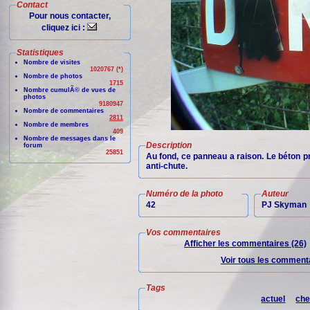
Contact
Pour nous contacter,
cliquez ici :
Statistiques
Nombre de visites
1020767 (*)
Nombre de photos
1715
Nombre cumulÃ© de vues de
photos
9180947
Nombre de commentaires
2811
Nombre de membres
409
Nombre de messages dans le
Description
forum
25851
Au fond, ce panneau a raison. Le béton pr
anti-chute.
Numéro de la photo
Auteur
42
PJ Skyman
Vos commentaires
Afficher les commentaires (26)
Voir tous les commenta
Tags
actuel
che