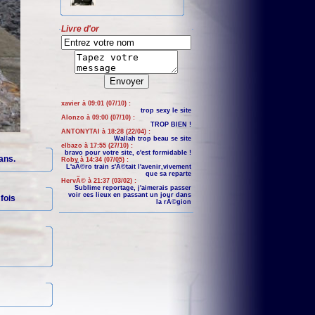
Livre d'or
xavier à 09:01 (07/10) :
trop sexy le site
Alonzo à 09:00 (07/10) :
TROP BIEN !
ANTONYTAI à 18:28 (22/04) :
Wallah trop beau se site
elbazo à 17:55 (27/10) :
bravo pour votre site, c'est formidable !
ans.
Roby à 14:34 (07/05) :
L'aÃ©ro train s'Ã©tait l'avenir,vivement
que sa reparte
HervÃ© à 21:37 (03/02) :
Sublime reportage, j'aimerais passer
voir ces lieux en passant un jour dans
fois
la rÃ©gion