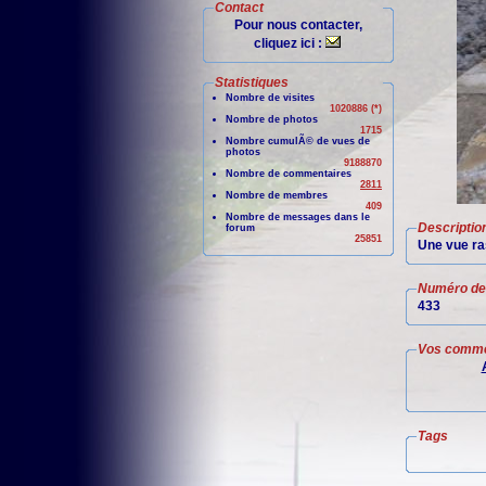
Contact
Pour nous contacter,
cliquez ici :
Statistiques
Nombre de visites
1020886 (*)
Nombre de photos
1715
Nombre cumulÃ© de vues de
photos
9188870
Nombre de commentaires
2811
Nombre de membres
409
Nombre de messages dans le
Descriptio
forum
25851
Une vue ras
Numéro de 
433
Vos comme
Tags