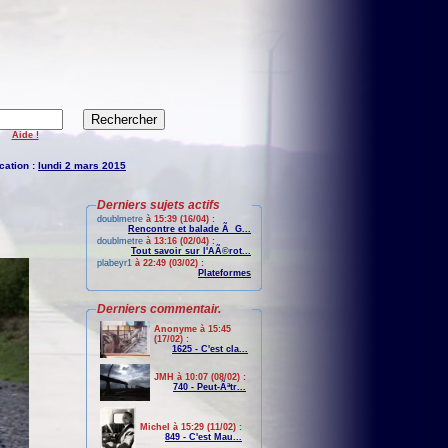
Aide !
cation :
lundi 2 mars 2015
Derniers sujets actifs
doublmetre
à 15:39 (16/04) :
Rencontre et balade Ã G...
doublmetre
à 13:16 (02/04) :
Tout savoir sur l'AÃ©rot...
plabeyr1
à 22:49 (03/02) :
Plateformes
Derniers commentair.
Anonyme à 15:45
(17/02) :
1625 - C'est cla...
JMH à 10:07 (08/02) :
740 - Peut-Ãªtr...
Michel à 15:29 (11/02) :
849 - C'est Mau...