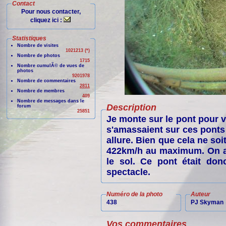
Contact
Pour nous contacter,
cliquez ici :
Statistiques
Nombre de visites
1021213 (*)
Nombre de photos
1715
Nombre cumulÃ© de vues de
photos
9201978
Nombre de commentaires
2811
Nombre de membres
409
Nombre de messages dans le
Description
forum
25851
Je monte sur le pont pour vo
s'amassaient sur ces ponts 
allure. Bien que cela ne soi
422km/h au maximum. On av
le sol. Ce pont était do
spectacle.
Numéro de la photo
Auteur
438
PJ Skyman
Vos commentaires