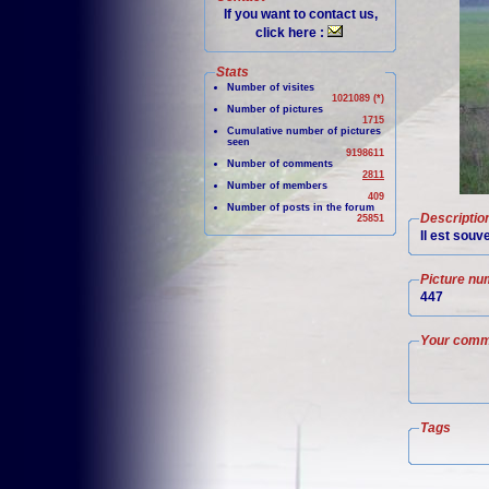
If you want to contact us,
click here :
Stats
Number of visites
1021089 (*)
Number of pictures
1715
Cumulative number of pictures
seen
9198611
Number of comments
2811
Number of members
409
Number of posts in the forum
Descriptio
25851
Il est souv
Picture nu
447
Your comm
Tags