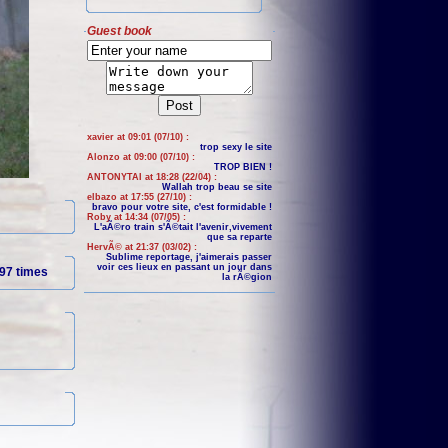
Guest book
xavier at 09:01 (07/10) :
trop sexy le site
Alonzo at 09:00 (07/10) :
TROP BIEN !
ANTONYTAI at 18:28 (22/04) :
Wallah trop beau se site
elbazo at 17:55 (27/10) :
bravo pour votre site, c'est formidable !
Roby at 14:34 (07/05) :
L'aÃ©ro train s'Ã©tait l'avenir,vivement
que sa reparte
HervÃ© at 21:37 (03/02) :
Sublime reportage, j'aimerais passer
voir ces lieux en passant un jour dans
97 times
la rÃ©gion