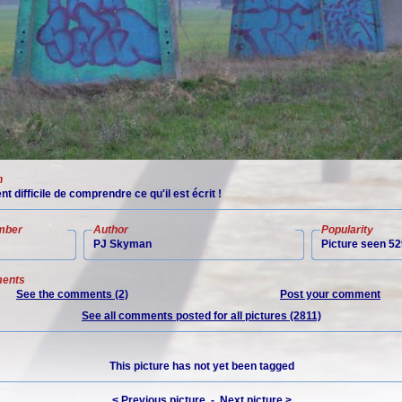
n
ent difficile de comprendre ce qu'il est écrit !
mber
Author
Popularity
PJ Skyman
Picture seen 52
ents
See the comments (2)
Post your comment
See all comments posted for all pictures (2811)
This picture has not yet been tagged
< Previous picture
-
Next picture >