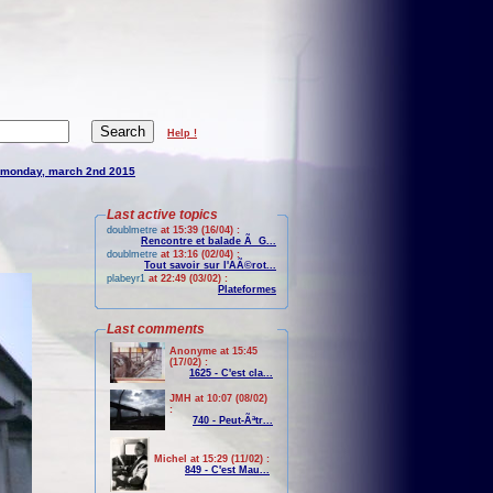
Help !
monday, march 2nd 2015
Last active topics
doublmetre
at 15:39 (16/04) :
Rencontre et balade Ã G...
doublmetre
at 13:16 (02/04) :
Tout savoir sur l'AÃ©rot...
plabeyr1
at 22:49 (03/02) :
Plateformes
Last comments
Anonyme at 15:45
(17/02) :
1625 - C'est cla...
JMH at 10:07 (08/02)
:
740 - Peut-Ãªtr...
Michel at 15:29 (11/02) :
849 - C'est Mau...