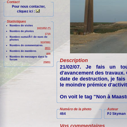
Contact
Pour nous contacter,
cliquez ici :
Statistiques
Nombre de visites
1021052 (*)
Nombre de photos
1715
Nombre cumulÃ© de vues de
photos
9197891
Nombre de commentaires
2811
Nombre de membres
409
Nombre de messages dans le
Description
forum
25851
21/02/07. Je fais un to
d'avancement des travaux. C
date de destruction, je fai
le moindre prémice d'activit
On voit le tag "Non à Maastri
Numéro de la photo
Auteur
464
PJ Skyman
Vos commentaires