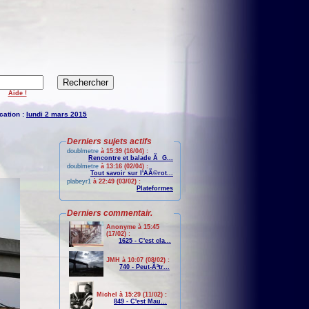
Aide !
cation :
lundi 2 mars 2015
Derniers sujets actifs
doublmetre
à 15:39 (16/04) :
Rencontre et balade Ã G...
doublmetre
à 13:16 (02/04) :
Tout savoir sur l'AÃ©rot...
plabeyr1
à 22:49 (03/02) :
Plateformes
Derniers commentair.
Anonyme à 15:45
(17/02) :
1625 - C'est cla...
JMH à 10:07 (08/02) :
740 - Peut-Ãªtr...
Michel à 15:29 (11/02) :
849 - C'est Mau...