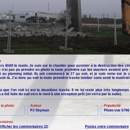
n
rs 8h00 le matin. Je suis sur le chantier pour assister à la destruction des ci
e n'ai pas pu prendre en photo la toute première car les ouvriers avaient pris
t au planning initial. Ils ont commencé le 27 au soir, et je suis venu sur le 
oir-là. J'ai donc pu voir la toute première travée tomber sans avoir le matérie
 que l'on voit ici est la deuxième travée. Il ne lui reste plus très longtemps
 a été faite du sud vers le nord à une exception prêt (on verra par la suite).
la photo
Auteur
Popularité
PJ Skyman
Photo vue 5796 
ntaires
Afficher les commentaires (2)
Postez votre commentaire