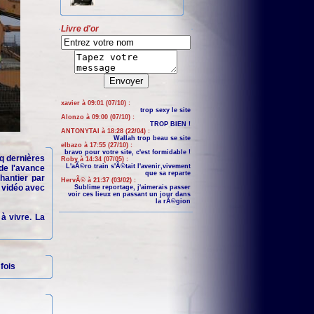
Livre d'or
xavier à 09:01 (07/10) :
trop sexy le site
Alonzo à 09:00 (07/10) :
TROP BIEN !
ANTONYTAI à 18:28 (22/04) :
Wallah trop beau se site
elbazo à 17:55 (27/10) :
bravo pour votre site, c'est formidable !
nq dernières
Roby à 14:34 (07/05) :
L'aÃ©ro train s'Ã©tait l'avenir,vivement
 de l'avance
que sa reparte
chantier par
HervÃ© à 21:37 (03/02) :
l vidéo avec
Sublime reportage, j'aimerais passer
voir ces lieux en passant un jour dans
la rÃ©gion
 à vivre. La
fois