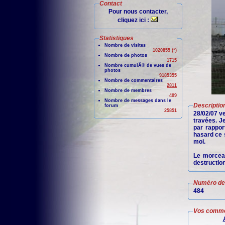
Contact
Pour nous contacter,
cliquez ici :
Statistiques
Nombre de visites
1020855 (*)
Nombre de photos
1715
Nombre cumulÃ© de vues de
photos
9185355
Nombre de commentaires
2811
Nombre de membres
409
Nombre de messages dans le
Descriptio
forum
25851
28/02/07 ve
travées. J
par rappor
hasard ce s
moi.
Le morceau
destruction
Numéro de 
484
Vos comme