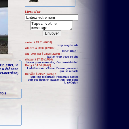
Livre d'or
xavier à 09:01 (07/10) :
trop sexy le site
Alonzo à 09:00 (07/10) :
TROP BIEN !
ANTONYTAI à 18:28 (22/04) :
Wallah trop beau se site
elbazo à 17:55 (27/10) :
bravo pour votre site, c'est formidable !
n effet, la
Roby à 14:34 (07/05) :
L'aÃ©ro train s'Ã©tait l'avenir,vivement
 a été faite
que sa reparte
ci-derrière)
HervÃ© à 21:37 (03/02) :
Sublime reportage, j'aimerais passer
voir ces lieux en passant un jour dans
la rÃ©gion
fois