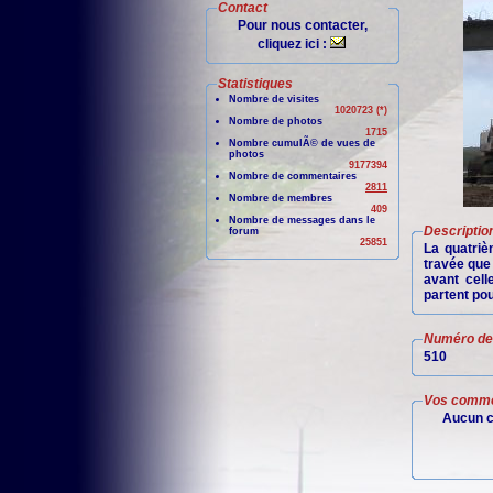
Contact
Pour nous contacter,
cliquez ici :
Statistiques
Nombre de visites
1020723 (*)
Nombre de photos
1715
Nombre cumulÃ© de vues de
photos
9177394
Nombre de commentaires
2811
Nombre de membres
409
Nombre de messages dans le
Descriptio
forum
25851
La quatriè
travée que 
avant cell
partent pou
Numéro de 
510
Vos comme
Aucun c