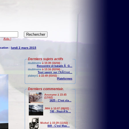
Aide !
cation :
lundi 2 mars 2015
Derniers sujets actifs
doublmetre
à 15:39 (16/04) :
Rencontre et balade Ã G...
doublmetre
à 13:16 (02/04) :
Tout savoir sur l'AÃ©rot...
plabeyr1
à 22:49 (03/02) :
Plateformes
Derniers commentair.
Anonyme à 15:45
(17/02) :
1625 - C'est cla...
JMH à 10:07 (08/02) :
740 - Peut-Ãªtr...
Michel à 15:29 (11/02) :
849 - C'est Mau...