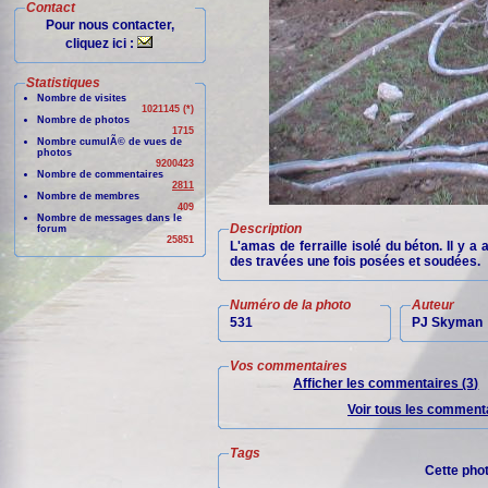
Contact
Pour nous contacter,
cliquez ici :
Statistiques
Nombre de visites
1021145 (*)
Nombre de photos
1715
Nombre cumulÃ© de vues de
photos
9200423
Nombre de commentaires
2811
Nombre de membres
409
Nombre de messages dans le
Description
forum
25851
L'amas de ferraille isolé du béton. Il y a
des travées une fois posées et soudées.
Numéro de la photo
Auteur
531
PJ Skyman
Vos commentaires
Afficher les commentaires (3)
Voir tous les commenta
Tags
Cette pho