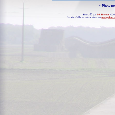
< Photo p
Site créé par
PJ Skyman
©200
Ce site s'affiche mieux dans un
navigateur