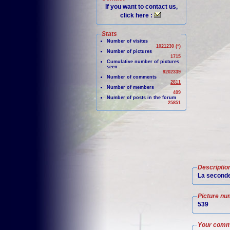
If you want to contact us,
click here :
Stats
Number of visites
1021230 (*)
Number of pictures
1715
Cumulative number of pictures
seen
9202339
Number of comments
2811
Number of members
409
Number of posts in the forum
25851
Descriptio
La seconde 
Picture nu
539
Your comm