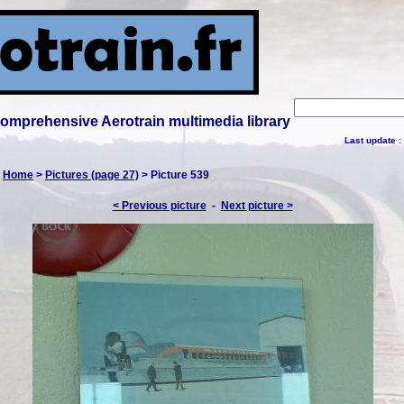
 comprehensive Aerotrain multimedia library
Last update :
:
Home
>
Pictures (page 27)
> Picture 539
< Previous picture
-
Next picture >