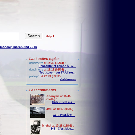
Help !
monday, march 2nd 2015
Last active topics
doublmetre
at 15:39 (16/04) :
Rencontre et balade Ã G...
doublmetre
at 13:16 (02/04) :
Tout savoir sur l'AÃ©rot...
plabeyr1
at 22:49 (03/02) :
Plateformes
Last comments
Anonyme at 15:45
(17/02) :
1625 - C'est cla...
JMH at 10:07 (08/02)
:
740 - Peut-Ãªtr...
Michel at 15:29 (11/02) :
849 - C'est Mau...