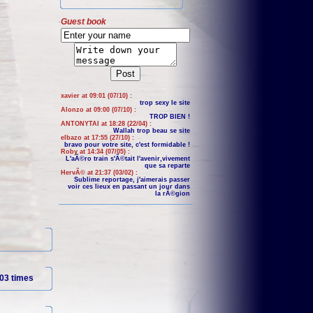
Guest book
xavier at 09:01 (07/10) :
trop sexy le site
Alonzo at 09:00 (07/10) :
TROP BIEN !
ANTONYTAI at 18:28 (22/04) :
Wallah trop beau se site
elbazo at 17:55 (27/10) :
bravo pour votre site, c'est formidable !
Roby at 14:34 (07/05) :
L'aÃ©ro train s'Ã©tait l'avenir,vivement
que sa reparte
HervÃ© at 21:37 (03/02) :
Sublime reportage, j'aimerais passer
voir ces lieux en passant un jour dans
la rÃ©gion
03 times