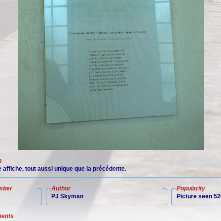
n
affiche, tout aussi unique que la précédente.
mber
Author
Popularity
PJ Skyman
Picture seen 52
ents