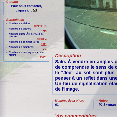
Contact
Pour nous contacter,
cliquez ici :
Statistiques
Nombre de visites
1021108 (*)
Nombre de photos
1715
Nombre cumulÃ© de vues de
photos
9198954
Nombre de commentaires
2811
Nombre de membres
409
Nombre de messages dans le
Description
forum
25851
Sale. À vendre en anglais ou
de comprendre le sens de ce
le "Jee" au sol sont plus 
penser à un reflet dans une
Un feu de signalisation éta
de l'image.
Numéro de la photo
Auteur
61
PJ Skyman
Vos commentaires