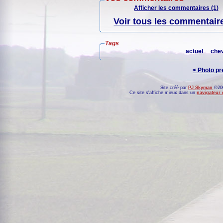
Afficher les commentaires (1)
Voir tous les commentaire
Tags
actuel
chev
< Photo p
Site créé par
PJ Skyman
©200
Ce site s'affiche mieux dans un
navigateur