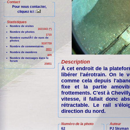
Contact
Pour nous contacter,
cliquez ici :
Statistiques
Nombre de visites
1021043 (*)
Nombre de photos
1715
Nombre cumulÃ© de vues de
photos
9197759
Nombre de commentaires
2811
Nombre de membres
409
Nombre de messages dans le
Description
forum
25851
À cet endroit de la platefor
libérer l'aérotrain. On le 
comme cela depuis l'abando
fixe et la partie amovib
frottements. C'est à Chevill
vitesse, il fallait donc 
rétractable. Le rail s'él
direction du nord.
Numéro de la photo
Auteur
62
PJ Skyman